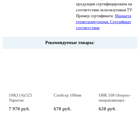
продукция сертифицирована на
соответствие используемым ТУ.
Пример сертификата:
Манжета
герметизирующая. Сертификат
соответствия
.
Рекомендуемые товары:
108(114)/325
Спейсер 108мм
ОНК 108 Опорно-
Укрытие
направляющее
защитное
кольцо
7 970 руб.
670 руб.
620 руб.
манжеты
герметизирующей
-
+
компл
-
+
компл
-
+
комп