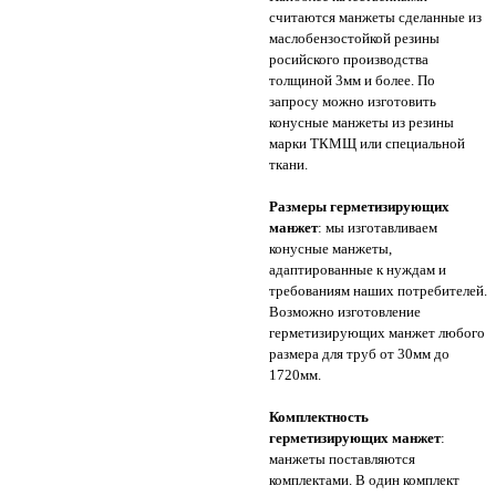
считаются манжеты сделанные из
маслобензостойкой резины
росийского производства
толщиной 3мм и более. По
запросу можно изготовить
конусные манжеты из резины
марки ТКМЩ или специальной
ткани.
Размеры герметизирующих
манжет
: мы изготавливаем
конусные манжеты,
адаптированные к нуждам и
требованиям наших потребителей.
Возможно изготовление
герметизирующих манжет любого
размера для труб от 30мм до
1720мм.
Комплектность
герметизирующих манжет
:
манжеты поставляются
комплектами. В один комплект