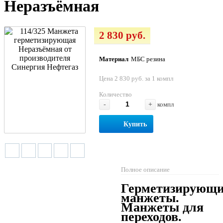
Неразъёмная
2 830 руб.
Материал
МБС резина
Цена 2 830 руб. за 1 компл
Количество
-
+
компл
Купить
Полное описание
Герметизирующи
манжеты.
Манжеты для
переходов.