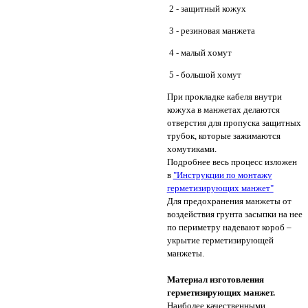
2 - защитный кожух
3 - резиновая манжета
4 - малый хомут
5 - большой хомут
При прокладке кабеля внутри
кожуха в манжетах делаются
отверстия для пропуска защитных
трубок, которые зажимаются
хомутиками.
Подробнее весь процесс изложен
в
"Инструкции по монтажу
герметизирующих манжет"
Для предохранения манжеты от
воздействия грунта засыпки на нее
по периметру надевают короб –
укрытие герметизирующей
манжеты.
Материал изготовления
герметизирующих манжет.
Наиболее качественными