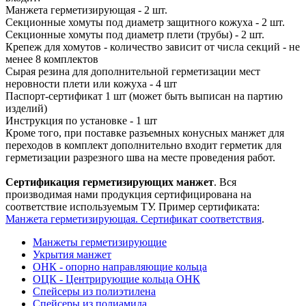
Манжета герметизирующая - 2 шт.
Секционные хомуты под диаметр защитного кожуха - 2 шт.
Секционные хомуты под диаметр плети (трубы) - 2 шт.
Крепеж для хомутов - количество зависит от числа секций - не
менее 8 комплектов
Сырая резина для дополнительной герметизации мест
неровности плети или кожуха - 4 шт
Паспорт-сертификат 1 шт (может быть выписан на партию
изделий)
Инструкция по установке - 1 шт
Кроме того, при поставке разъемных конусных манжет для
переходов в комплект дополнительно входит герметик для
герметизации разрезного шва на месте проведения работ.
Сертификация герметизирующих манжет
. Вся
производимая нами продукция сертифицирована на
соответствие используемым ТУ. Пример сертификата:
Манжета герметизирующая. Сертификат соответствия
.
Манжеты герметизирующие
Укрытия манжет
ОНК - опорно направляющие кольца
ОЦК - Центрирующие кольца ОНК
Спейсеры из полиэтилена
Спейсеры из полиамида