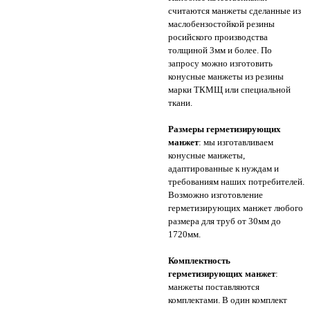
считаются манжеты сделанные из
маслобензостойкой резины
росийского производства
толщиной 3мм и более. По
запросу можно изготовить
конусные манжеты из резины
марки ТКМЩ или специальной
ткани.
Размеры герметизирующих
манжет
: мы изготавливаем
конусные манжеты,
адаптированные к нуждам и
требованиям наших потребителей.
Возможно изготовление
герметизирующих манжет любого
размера для труб от 30мм до
1720мм.
Комплектность
герметизирующих манжет
:
манжеты поставляются
комплектами. В один комплект