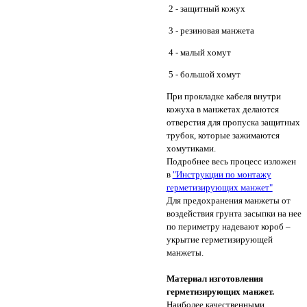
2 - защитный кожух
3 - резиновая манжета
4 - малый хомут
5 - большой хомут
При прокладке кабеля внутри
кожуха в манжетах делаются
отверстия для пропуска защитных
трубок, которые зажимаются
хомутиками.
Подробнее весь процесс изложен
в
"Инструкции по монтажу
герметизирующих манжет"
Для предохранения манжеты от
воздействия грунта засыпки на нее
по периметру надевают короб –
укрытие герметизирующей
манжеты.
Материал изготовления
герметизирующих манжет.
Наиболее качественными