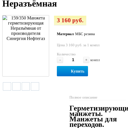
Неразъёмная
3 160 руб.
Материал
МБС резина
Цена 3 160 руб. за 1 компл
Количество
-
+
компл
Купить
Полное описание
Герметизирующи
манжеты.
Манжеты для
переходов.