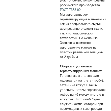
(масло- бензостойкой) резины
российского производства
ГОСТ 7338-90
.
Мы изготавливаем
герметизирующие манжеты из
как из специального сырья,
армированного слоем ткани,
так и из классических
техпластин. По желанию
Заказчика возможно
изготовление манжет из
пластин различной толщины
от 2 до 7мм.
Сборка и установка
герметизирующих манжет.
Готовая манжета вначале
надевается на плеть (трубу),
затем - на кожух с таким
условием, чтобы образовался
гофро изгиб между плетью и
кожухом. Этот изгиб будет
служить компенсатором при
перемещениях газопровода