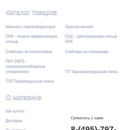
Каталог товаров
Манжеты герметизирующие
Укрытия манжет
ОНК - опорно направляющие
ОЦК - Центрирующие кольца
кольца
ОНК
Спейсеры из полиэтилена
Спейсеры из полиамида
ПКУ (УБП) -
полимерконтейнерные
утяжелители
ТП Термоизолирующие пояса
ТЗП Термозащитные пояса
О магазине
Как купить
Свяжитесь с нами:
Доставка
8-(495)-797-
О магазине