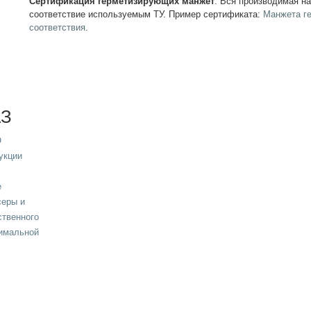
Сертификация герметизирующих манжет
. Вся производимая н
соответствие используемым ТУ. Пример сертификата:
Манжета г
соответствия
.
АЗ
О
укции
е
серы и
ственного
тимальной