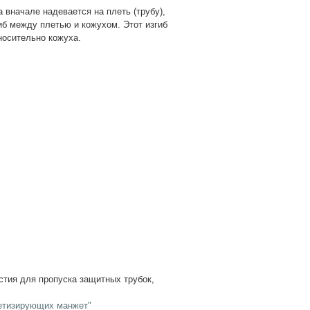
 вначале надевается на плеть (трубу),
гиб между плетью и кожухом. Этот изгиб
носительно кожуха.
стия для пропуска защитных трубок,
метизирующих манжет"