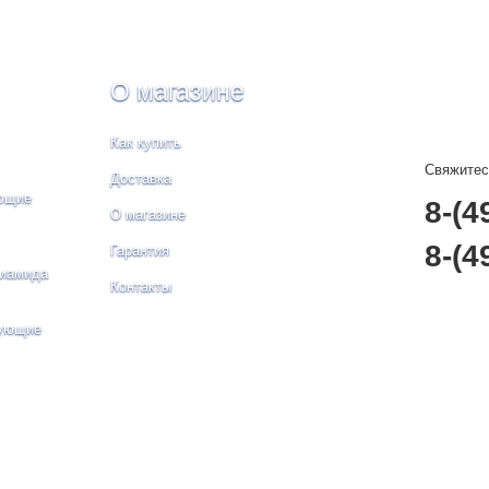
О магазине
Как купить
Свяжитес
Доставка
ющие
8-(4
О магазине
8-(4
Гарантия
лиамида
Контакты
рующие