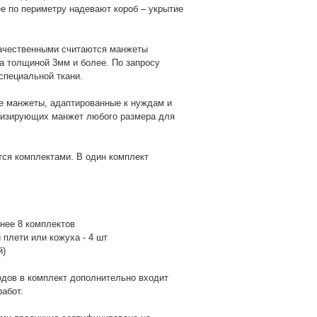
е по периметру надевают короб – укрытие
ачественными считаются манжеты
а толщиной 3мм и более. По запросу
специальной ткани.
ые манжеты, адаптированные к нуждам и
тизирующих манжет любого размера для
тся комплектами. В один комплект
енее 8 комплектов
плети или кожуха - 4 шт
й)
одов в комплект дополнительно входит
работ.