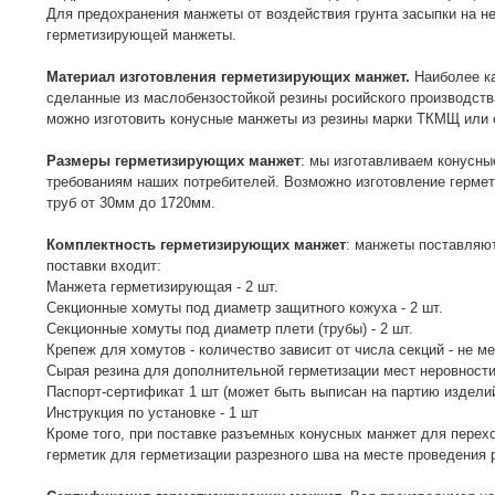
Для предохранения манжеты от воздействия грунта засыпки на не
герметизирующей манжеты.
Материал изготовления герметизирующих манжет.
Наиболее к
сделанные из маслобензостойкой резины росийского производств
можно изготовить конусные манжеты из резины марки ТКМЩ или 
Размеры герметизирующих манжет
: мы изготавливаем конусн
требованиям наших потребителей. Возможно изготовление герме
труб от 30мм до 1720мм.
Комплектность герметизирующих манжет
: манжеты поставляю
поставки входит:
Манжета герметизирующая - 2 шт.
Секционные хомуты под диаметр защитного кожуха - 2 шт.
Секционные хомуты под диаметр плети (трубы) - 2 шт.
Крепеж для хомутов - количество зависит от числа секций - не м
Сырая резина для дополнительной герметизации мест неровности 
Паспорт-сертификат 1 шт (может быть выписан на партию издели
Инструкция по установке - 1 шт
Кроме того, при поставке разъемных конусных манжет для перех
герметик для герметизации разрезного шва на месте проведения 