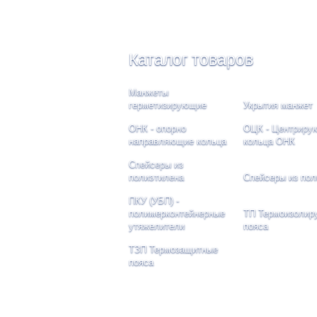
Каталог товаров
Манжеты
герметизирующие
Укрытия манжет
ОНК - опорно
ОЦК - Центриру
направляющие кольца
кольца ОНК
Спейсеры из
полиэтилена
Спейсеры из по
ПКУ (УБП) -
полимерконтейнерные
ТП Термоизоли
утяжелители
пояса
ТЗП Термозащитные
пояса