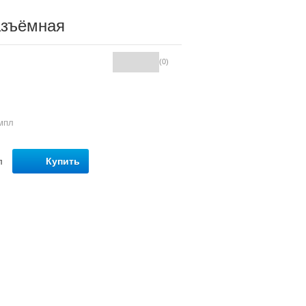
азъёмная
(0)
омпл
Купить
л