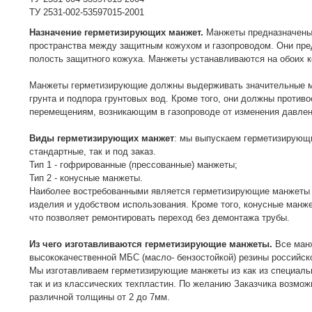
ТУ 2531-002-53597015-2001
Назначение герметизирующих манжет.
Манжеты предназначены 
пространства между защитным кожухом и газопроводом. Они пре
полость защитного кожуха. Манжеты устанавливаются на обоих к
Манжеты герметизирующие должны выдерживать значительные ме
грунта и подпора грунтовых вод. Кроме того, они должны против
перемещениям, возникающим в газопроводе от изменения давлен
Виды герметизирующих манжет
: мы выпускаем герметизирующ
стандартные, так и под заказ.
Тип 1 - гофрированные (прессованные) манжеты;
Тип 2 - конусные манжеты.
Наиболее востребованными является герметизирующие манжеты Т
изделия и удобством использования. Кроме того, конусные манж
что позволяет ремонтировать переход без демонтажа трубы.
Из чего изготавливаются герметизирующие манжеты.
Все ман
высококачественной МБС (масло- бензостойкой) резины российск
Мы изготавливаем герметизирующие манжеты из как из специальн
так и из классических техпластин. По желанию Заказчика возмож
различной толщины от 2 до 7мм.