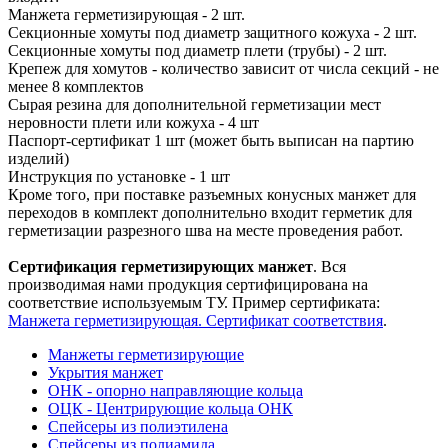
Манжета герметизирующая - 2 шт.
Секционные хомуты под диаметр защитного кожуха - 2 шт.
Секционные хомуты под диаметр плети (трубы) - 2 шт.
Крепеж для хомутов - количество зависит от числа секций - не
менее 8 комплектов
Сырая резина для дополнительной герметизации мест
неровности плети или кожуха - 4 шт
Паспорт-сертификат 1 шт (может быть выписан на партию
изделий)
Инструкция по установке - 1 шт
Кроме того, при поставке разъемных конусных манжет для
переходов в комплект дополнительно входит герметик для
герметизации разрезного шва на месте проведения работ.
Сертификация герметизирующих манжет
. Вся
производимая нами продукция сертифицирована на
соответствие используемым ТУ. Пример сертификата:
Манжета герметизирующая. Сертификат соответствия
.
Манжеты герметизирующие
Укрытия манжет
ОНК - опорно направляющие кольца
ОЦК - Центрирующие кольца ОНК
Спейсеры из полиэтилена
Спейсеры из полиамида