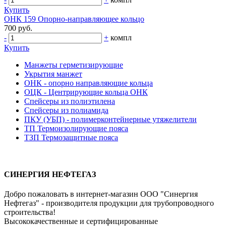
Купить
ОНК 159 Опорно-направляющее кольцо
700 руб.
-
+
компл
Купить
Манжеты герметизирующие
Укрытия манжет
ОНК - опорно направляющие кольца
ОЦК - Центрирующие кольца ОНК
Спейсеры из полиэтилена
Спейсеры из полиамида
ПКУ (УБП) - полимерконтейнерные утяжелители
ТП Термоизолирующие пояса
ТЗП Термозащитные пояса
СИНЕРГИЯ НЕФТЕГАЗ
Добро пожаловать в интернет-магазин ООО "Синергия
Нефтегаз" - производителя продукции для трубопроводного
строительства!
Высококачественные и сертифицированные