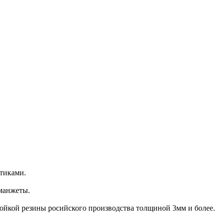
утиками.
 манжеты.
ойкой резины росийского производства толщиной 3мм и более.