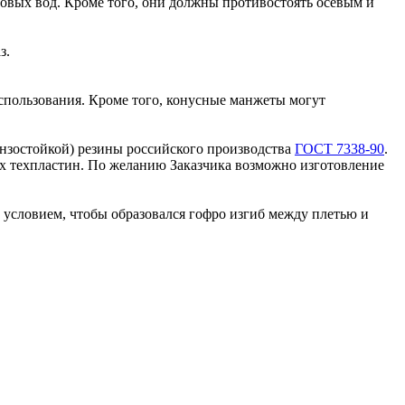
овых вод. Кроме того, они должны противостоять осевым и
з.
спользования. Кроме того, конусные манжеты могут
нзостойкой) резины российского производства
ГОСТ 7338-90
.
их техпластин. По желанию Заказчика возможно изготовление
им условием, чтобы образовался гофро изгиб между плетью и