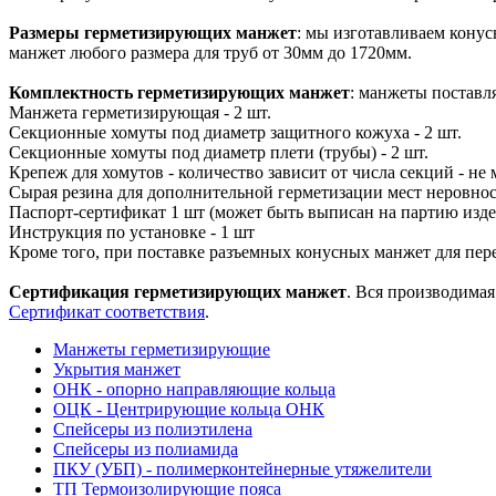
Размеры герметизирующих манжет
: мы изготавливаем кону
манжет любого размера для труб от 30мм до 1720мм.
Комплектность герметизирующих манжет
: манжеты поставл
Манжета герметизирующая - 2 шт.
Секционные хомуты под диаметр защитного кожуха - 2 шт.
Секционные хомуты под диаметр плети (трубы) - 2 шт.
Крепеж для хомутов - количество зависит от числа секций - не
Сырая резина для дополнительной герметизации мест неровнос
Паспорт-сертификат 1 шт (может быть выписан на партию изд
Инструкция по установке - 1 шт
Кроме того, при поставке разъемных конусных манжет для пере
Сертификация герметизирующих манжет
. Вся производима
Сертификат соответствия
.
Манжеты герметизирующие
Укрытия манжет
ОНК - опорно направляющие кольца
ОЦК - Центрирующие кольца ОНК
Спейсеры из полиэтилена
Спейсеры из полиамида
ПКУ (УБП) - полимерконтейнерные утяжелители
ТП Термоизолирующие пояса