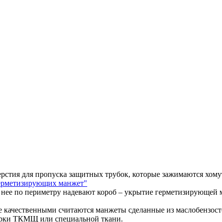
ерстия для пропуска защитных трубок, которые зажимаются хом
ерметизирующих манжет"
а нее по периметру надевают короб – укрытие герметизирующей
 качественными считаются манжеты сделанные из маслобензост
арки ТКМЩ или специальной ткани.