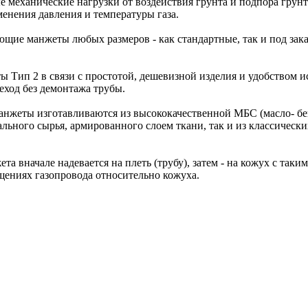
еханические нагрузки от воздействия грунта и подпора грунт
енения давления и температуры газа.
щие манжеты любых размеров - как стандартные, так и под зака
Тип 2 в связи с простотой, дешевизной изделия и удобством и
еход без демонтажа трубы.
анжеты изготавливаются из высококачественной МБС (масло- бе
ьного сырья, армированного слоем ткани, так и из классическ
та вначале надевается на плеть (трубу), затем - на кожух с так
щениях газопровода относительно кожуха.