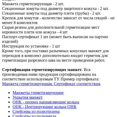
Манжета герметизирующая - 2 шт.
Секционные хомуты под диаметр защитного кожуха - 2 шт.
Секционные хомуты под диаметр плети (трубы) - 2 шт.
Крепеж для хомутов - количество зависит от числа секций - не
менее 8 комплектов
Сырая резина для дополнительной герметизации мест
неровности плети или кожуха - 4 шт
Паспорт-сертификат 1 шт (может быть выписан на партию
изделий)
Инструкция по установке - 1 шт
Кроме того, при поставке разъемных конусных манжет для
переходов в комплект дополнительно входит герметик для
герметизации разрезного шва на месте проведения работ.
Сертификация герметизирующих манжет
. Вся
производимая нами продукция сертифицирована на
соответствие используемым ТУ. Пример сертификата:
Манжета герметизирующая. Сертификат соответствия
.
Манжеты герметизирующие
Укрытия манжет
ОНК - опорно направляющие кольца
ОЦК - Центрирующие кольца ОНК
Спейсеры из полиэтилена
Спейсеры из полиамида