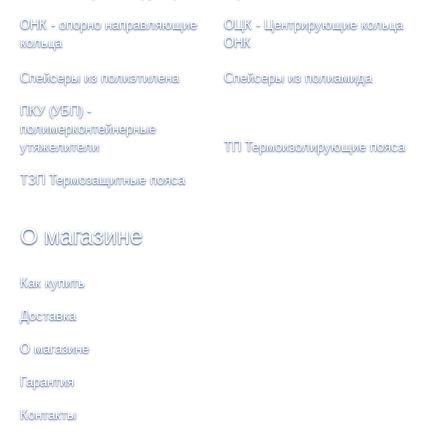
ОНК - опорно направляющие
ОЦК - Центрирующие кольца
кольца
ОНК
Спейсеры из полиэтилена
Спейсеры из полиамида
ПКУ (УБП) -
полимерконтейнерные
утяжелители
ТП Термоизолирующие пояса
ТЗП Термозащитные пояса
О магазине
Как купить
Доставка
О магазине
Гарантия
Контакты