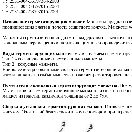
ТУ 2531-004-35197364-2008
ТУ 2531-004-53597015-2004
ТУ 2531-002-53597015-2001
Назначение герметизирующих манжет.
Манжеты предназначен
проникновения влаги в полость защитного кожуха. Манжеты у
Манжеты герметизирующие должны выдерживать значительные м
радиальным перемещениям, возникающим в газопроводе от изм
Виды герметизирующих манжет
: мы выпускаем герметизирую
Тип 1 - гофрированные (прессованные) манжеты;
Тип 2 - конусные манжеты.
Наиболее востребованными является герметизирующие манжеты 
изготавливаться разъёмными, что позволяет ремонтировать пер
Из чего изготавливаются герметизирующие манжеты.
Все м
Мы изготавливаем герметизирующие манжеты из как из специал
манжет из пластин различной толщины от 2 до 7мм.
Сборка и установка герметизирующих манжет.
Готовая манже
кожухом. Этот изгиб будет служить компенсатором при переме