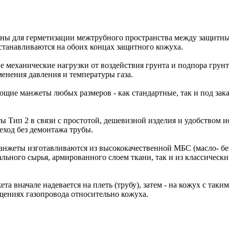
ы для герметизации межтрубного пространства между защитны
станавливаются на обоих концах защитного кожуха.
еханические нагрузки от воздействия грунта и подпора грунт
енения давления и температуры газа.
щие манжеты любых размеров - как стандартные, так и под зака
Тип 2 в связи с простотой, дешевизной изделия и удобством и
еход без демонтажа трубы.
анжеты изготавливаются из высококачественной МБС (масло- бе
ьного сырья, армированного слоем ткани, так и из классическ
та вначале надевается на плеть (трубу), затем - на кожух с так
щениях газопровода относительно кожуха.