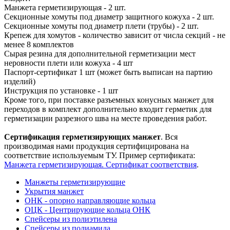
Манжета герметизирующая - 2 шт.
Секционные хомуты под диаметр защитного кожуха - 2 шт.
Секционные хомуты под диаметр плети (трубы) - 2 шт.
Крепеж для хомутов - количество зависит от числа секций - не
менее 8 комплектов
Сырая резина для дополнительной герметизации мест
неровности плети или кожуха - 4 шт
Паспорт-сертификат 1 шт (может быть выписан на партию
изделий)
Инструкция по установке - 1 шт
Кроме того, при поставке разъемных конусных манжет для
переходов в комплект дополнительно входит герметик для
герметизации разрезного шва на месте проведения работ.
Сертификация герметизирующих манжет
. Вся
производимая нами продукция сертифицирована на
соответствие используемым ТУ. Пример сертификата:
Манжета герметизирующая. Сертификат соответствия
.
Манжеты герметизирующие
Укрытия манжет
ОНК - опорно направляющие кольца
ОЦК - Центрирующие кольца ОНК
Спейсеры из полиэтилена
Спейсеры из полиамида