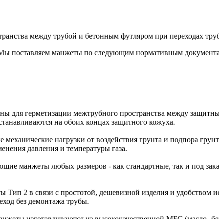
транства между трубой и бетонным футляром при переходах труб
ы поставляем манжеты по следующим нормативным документа
ы для герметизации межтрубного пространства между защитны
станавливаются на обоих концах защитного кожуха.
еханические нагрузки от воздействия грунта и подпора грунт
енения давления и температуры газа.
щие манжеты любых размеров - как стандартные, так и под зака
Тип 2 в связи с простотой, дешевизной изделия и удобством и
еход без демонтажа трубы.
анжеты изготавливаются из высококачественной МБС (масло- бе