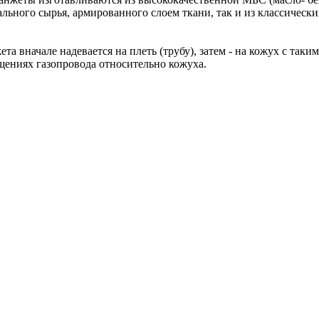
ьного сырья, армированного слоем ткани, так и из классическ
та вначале надевается на плеть (трубу), затем - на кожух с так
щениях газопровода относительно кожуха.