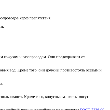
опроводов через препятствия.
м:
м кожухом и газопроводом. Они предохраняют от
овых вод. Кроме того, они должны противостоять осевым и
з.
спользования. Кроме того, конусные манжеты могут
нзостойкой) резины российского производства
ГОСТ 7338-90
.