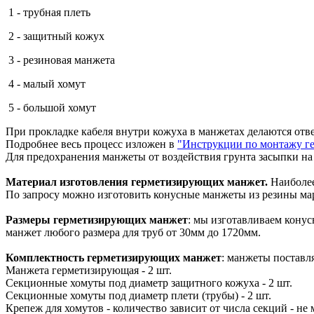
1 - трубная плеть
2 - защитный кожух
3 - резиновая манжета
4 - малый хомут
5 - большой хомут
При прокладке кабеля внутри кожуха в манжетах делаются отв
Подробнее весь процесс изложен в
"Инструкции по монтажу г
Для предохранения манжеты от воздействия грунта засыпки н
Материал изготовления герметизирующих манжет.
Наиболее
По запросу можно изготовить конусные манжеты из резины м
Размеры герметизирующих манжет
: мы изготавливаем кону
манжет любого размера для труб от 30мм до 1720мм.
Комплектность герметизирующих манжет
: манжеты поставл
Манжета герметизирующая - 2 шт.
Секционные хомуты под диаметр защитного кожуха - 2 шт.
Секционные хомуты под диаметр плети (трубы) - 2 шт.
Крепеж для хомутов - количество зависит от числа секций - не