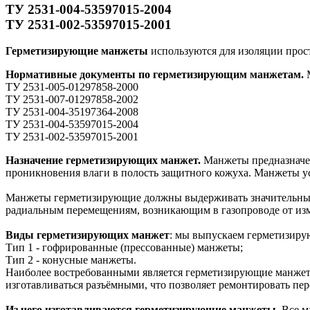
ТУ 2531-004-53597015-2004
ТУ 2531-002-53597015-2001
Герметизирующие манжеты
используются для изоляции прос
Нормативные документы по герметизирующим манжетам.
М
ТУ 2531-005-01297858-2000
ТУ 2531-007-01297858-2002
ТУ 2531-004-35197364-2008
ТУ 2531-004-53597015-2004
ТУ 2531-002-53597015-2001
Назначение герметизирующих манжет.
Манжеты предназначен
проникновения влаги в полость защитного кожуха. Манжеты у
Манжеты герметизирующие должны выдерживать значительные м
радиальным перемещениям, возникающим в газопроводе от изм
Виды герметизирующих манжет
: мы выпускаем герметизирую
Тип 1 - гофрированные (прессованные) манжеты;
Тип 2 - конусные манжеты.
Наиболее востребованными является герметизирующие манжеты 
изготавливаться разъёмными, что позволяет ремонтировать пер
Из чего изготавливаются герметизирующие манжеты.
Все м