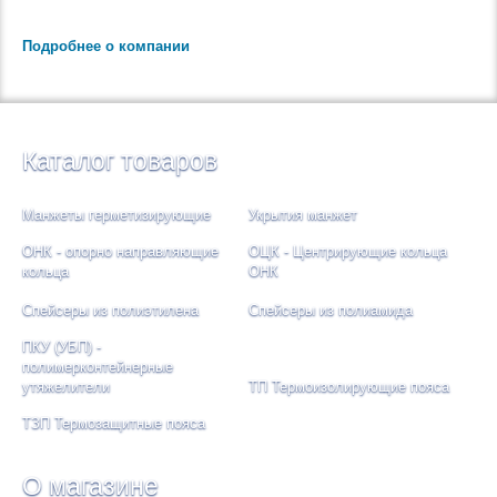
Подробнее о компании
Каталог товаров
Манжеты герметизирующие
Укрытия манжет
ОНК - опорно направляющие
ОЦК - Центрирующие кольца
кольца
ОНК
Спейсеры из полиэтилена
Спейсеры из полиамида
ПКУ (УБП) -
полимерконтейнерные
утяжелители
ТП Термоизолирующие пояса
ТЗП Термозащитные пояса
О магазине