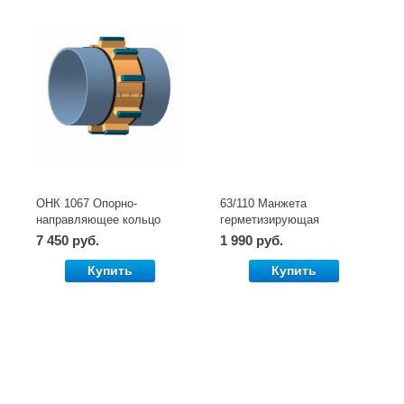
ОНК 1067 Опорно-
63/110 Манжета
направляющее кольцо
герметизирующая
усиленное
Неразъёмная
7 450 руб.
1 990 руб.
Купить
Купить