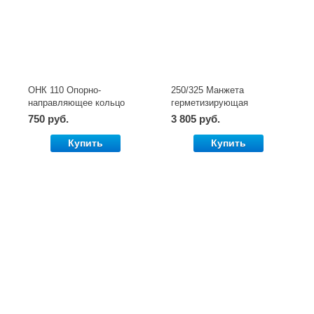
ОНК 110 Опорно-
250/325 Манжета
направляющее кольцо
герметизирующая
Разъёмная
750 руб.
3 805 руб.
Купить
Купить