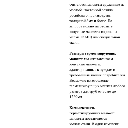
считаются манжеты сделанные из
маслобензостойкой резины
росийского производства
толщиной 3мм и более. По
запросу можно изготовить
конусные манжеты из резины
марки ТКМЩ или специальной
ткани.
Размеры герметизирующих
манжет
: мы изготавливаем
конусные манжеты,
адаптированные к нуждам и
требованиям наших потребителей.
Возможно изготовление
герметизирующих манжет любого
размера для труб от 30мм до
1720мм.
Комплектность
герметизирующих манжет
:
манжеты поставляются
комплектами. В один комплект