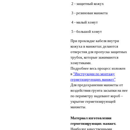
2 - защитный кожух
3 - резиновая манжета
4 - малый хомут
5 - большой хомут
При прокладке кабеля внутри
кожуха в манжетах делаются
отверстия для пропуска защитных
трубок, которые зажимаются
хомутиками.
Подробнее весь процесс изложен
в
"Инструкции по монтажу
герметизирующих манжет"
Для предохранения манжеты от
воздействия грунта засыпки на нее
по периметру надевают короб –
укрытие герметизирующей
манжеты.
Материал изготовления
герметизирующих манжет.
Наиболее качественными