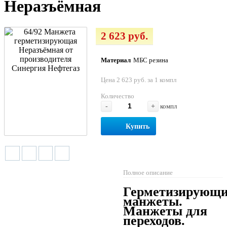
Неразъёмная
2 623 руб.
Материал
МБС резина
Цена 2 623 руб. за 1 компл
Количество
-
+
компл
Купить
Полное описание
Герметизирующи
манжеты.
Манжеты для
переходов.