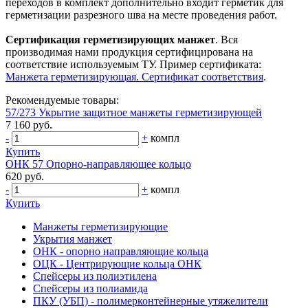
переходов в комплект дополнительно входит герметик для
герметизации разрезного шва на месте проведения работ.
Сертификация герметизирующих манжет
. Вся
производимая нами продукция сертифицирована на
соответствие используемым ТУ. Пример сертификата:
Манжета герметизирующая. Сертификат соответствия
.
Рекомендуемые товары:
57/273 Укрытие защитное манжеты герметизирующей
7 160 руб.
-
+
компл
Купить
ОНК 57 Опорно-направляющее кольцо
620 руб.
-
+
компл
Купить
Манжеты герметизирующие
Укрытия манжет
ОНК - опорно направляющие кольца
ОЦК - Центрирующие кольца ОНК
Спейсеры из полиэтилена
Спейсеры из полиамида
ПКУ (УБП) - полимерконтейнерные утяжелители