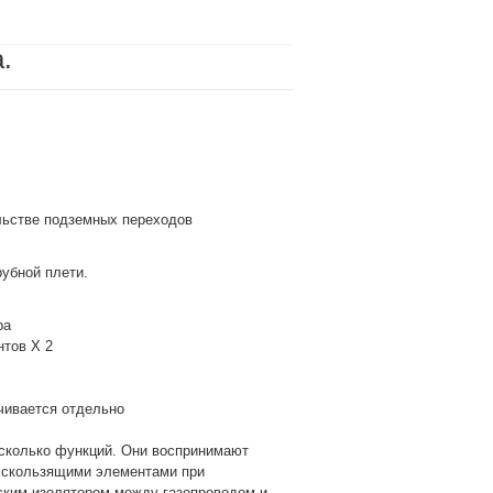
.
льстве подземных переходов
убной плети.
ра
нтов Х 2
ачивается отдельно
сколько функций. Они воспринимают
т скользящими элементами при
еским изолятором между газопроводом и