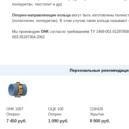
полиуретан, текстолит и др).
Опорно-направляющие кольца
могут быть изготовлены полнос
(полиэтилен, полиуретан). В этом случае такие кольца называют
Мы производим
ОНК
согласно требованиям ТУ 1469-001-01297858-
003-35197364-2002
Персональные рекомендаци
ОНК 1067
ОЦК 100
219/426
Опорно-
Опорно-
Укрытие
направляющее
центрирующее
защитное
7 450 руб.
1 090 руб.
8 900 руб.
кольцо
кольцо
манжеты