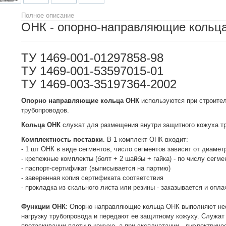
Полное описание
ОНК - опорно-направляющие кольца
ТУ 1469-001-01297858-98
ТУ 1469-001-53597015-01
ТУ 1469-003-35197364-2002
Опорно направляющие кольца ОНК
используются при строите
трубопроводов.
Кольца ОНК
служат для размещения внутри защитного кожуха тр
Комплектность поставки
. В 1 комплект ОНК входит:
- 1 шт ОНК в виде сегментов, число сегментов зависит от диамет
- крепежные комплекты (болт + 2 шайбы + гайка) - по числу сегме
- паспорт-сертификат (выписывается на партию)
- заверенная копия сертификата соответствия
- прокладка из скального листа или резины - заказывается и опл
Функции ОНК
: Опорно направляющие кольца ОНК выполняют не
нагрузку трубопровода и передают ее защитному кожуху. Служа
протаскивании плети в кожухе, а при эксплуатации - диэлектрич