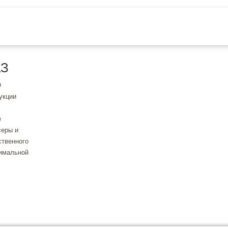
усиленное
герметизирующей
АЗ
О
укции
е
серы и
ственного
тимальной