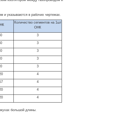
м и указываются в рабочих чертежах.
Количество сегментов на 1шт
ОНК
ОНК
30
3
30
3
20
3
20
3
20
3
20
4
67
4
20
4
20
4
ожухах большой длины.