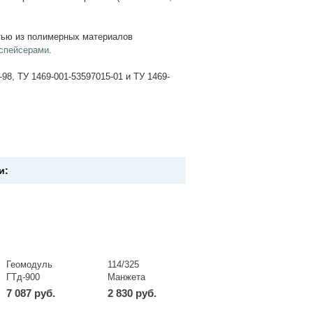
тью из полимерных материалов
спейсерами
.
98, ТУ 1469-001-53597015-01 и ТУ 1469-
и:
Геомодуль
114/325
ГТд-900
Манжета
(750)
герметизирующая
7 087 руб.
2 830 руб.
Неразъёмная