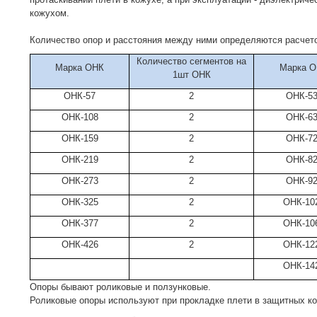
кожухом.
Количество опор и расстояния между ними определяются расчето
Количество сегментов на
Марка ОНК
Марка 
1шт ОНК
ОНК-57
2
ОНК-5
ОНК-108
2
ОНК-6
ОНК-159
2
ОНК-7
ОНК-219
2
ОНК-8
ОНК-273
2
ОНК-9
ОНК-325
2
ОНК-10
ОНК-377
2
ОНК-10
ОНК-426
2
ОНК-12
ОНК-14
Опоры бывают роликовые и ползунковые.
Роликовые опоры используют при прокладке плети в защитных к