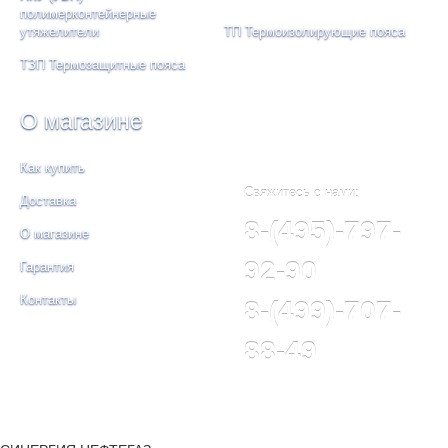
полимерконтейнерные
утяжелители
ТП Термоизолирующие пояса
ТЗП Термозащитные пояса
О магазине
Как купить
Свяжитесь с нами:
Доставка
8-(495)-797-
О магазине
92-90
Гарантия
Контакты
8-(499)-707-
88-49
© СИНЕРГИЯ НЕФТЕГАЗ, 2023