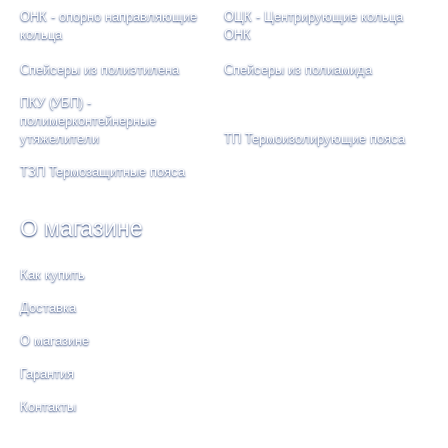
ОНК - опорно направляющие
ОЦК - Центрирующие кольца
кольца
ОНК
Спейсеры из полиэтилена
Спейсеры из полиамида
ПКУ (УБП) -
полимерконтейнерные
утяжелители
ТП Термоизолирующие пояса
ТЗП Термозащитные пояса
О магазине
Как купить
Доставка
О магазине
Гарантия
Контакты