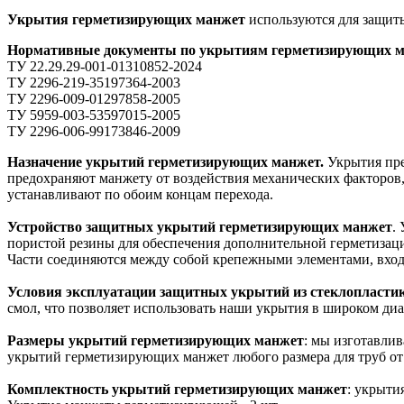
Укрытия герметизирующих манжет
используются для защи
Нормативные документы по укрытиям герметизирующих м
ТУ 22.29.29-001-01310852-2024
ТУ 2296-219-35197364-2003
ТУ 2296-009-01297858-2005
ТУ 5959-003-53597015-2005
ТУ 2296-006-99173846-2009
Назначение укрытий герметизирующих манжет.
Укрытия пре
предохраняют манжету от воздействия механических факторов,
устанавливают по обоим концам перехода.
Устройство защитных укрытий герметизирующих манжет
.
пористой резины для обеспечения дополнительной герметизаци
Части соединяются между собой крепежными элементами, вход
Условия эксплуатации защитных укрытий из стеклопласти
смол, что позволяет использовать наши укрытия в широком диа
Размеры укрытий герметизирующих манжет
: мы изготавли
укрытий герметизирующих манжет любого размера для труб от
Комплектность укрытий герметизирующих манжет
: укрыти