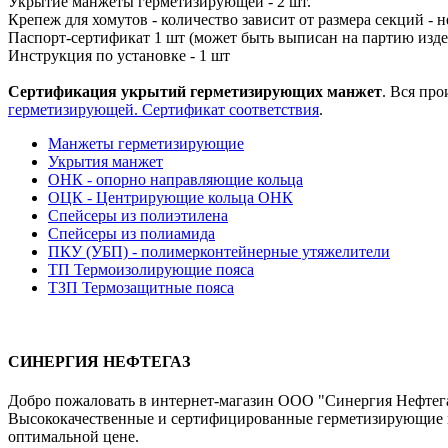
Укрытие манжеты герметизирующей - 2 шт.
Крепеж для хомутов - количество зависит от размера секций - 
Паспорт-сертификат 1 шт (может быть выписан на партию изд
Инструкция по установке - 1 шт
Сертификация укрытий герметизирующих манжет
. Вся пр
герметизирующей. Сертификат соответствия
.
Манжеты герметизирующие
Укрытия манжет
ОНК - опорно направляющие кольца
ОЦК - Центрирующие кольца ОНК
Спейсеры из полиэтилена
Спейсеры из полиамида
ПКУ (УБП) - полимерконтейнерные утяжелители
ТП Термоизолирующие пояса
ТЗП Термозащитные пояса
СИНЕРГИЯ НЕФТЕГАЗ
Добро пожаловать в интернет-магазин ООО "Синергия Нефтегаз
Высококачественные и сертифицированные герметизирующие ма
оптимальной цене.