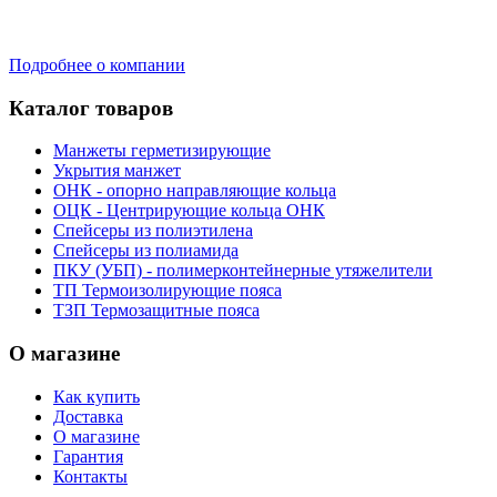
Подробнее о компании
Каталог товаров
Манжеты герметизирующие
Укрытия манжет
ОНК - опорно направляющие кольца
ОЦК - Центрирующие кольца ОНК
Спейсеры из полиэтилена
Спейсеры из полиамида
ПКУ (УБП) - полимерконтейнерные утяжелители
ТП Термоизолирующие пояса
ТЗП Термозащитные пояса
О магазине
Как купить
Доставка
О магазине
Гарантия
Контакты