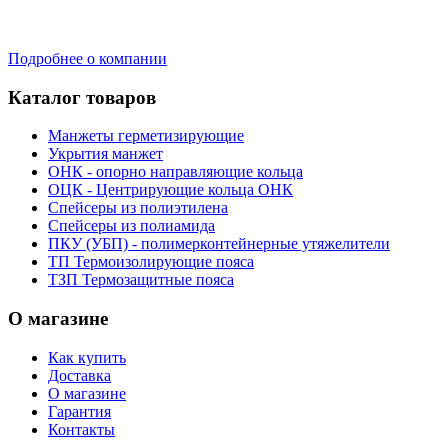
Подробнее о компании
Каталог товаров
Манжеты герметизирующие
Укрытия манжет
ОНК - опорно направляющие кольца
ОЦК - Центрирующие кольца ОНК
Спейсеры из полиэтилена
Спейсеры из полиамида
ПКУ (УБП) - полимерконтейнерные утяжелители
ТП Термоизолирующие пояса
ТЗП Термозащитные пояса
О магазине
Как купить
Доставка
О магазине
Гарантия
Контакты