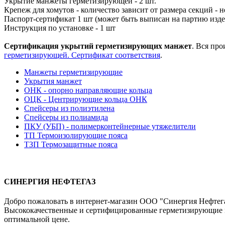
Укрытие манжеты герметизирующей - 2 шт.
Крепеж для хомутов - количество зависит от размера секций - 
Паспорт-сертификат 1 шт (может быть выписан на партию изд
Инструкция по установке - 1 шт
Сертификация укрытий герметизирующих манжет
. Вся пр
герметизирующей. Сертификат соответствия
.
Манжеты герметизирующие
Укрытия манжет
ОНК - опорно направляющие кольца
ОЦК - Центрирующие кольца ОНК
Спейсеры из полиэтилена
Спейсеры из полиамида
ПКУ (УБП) - полимерконтейнерные утяжелители
ТП Термоизолирующие пояса
ТЗП Термозащитные пояса
СИНЕРГИЯ НЕФТЕГАЗ
Добро пожаловать в интернет-магазин ООО "Синергия Нефтегаз
Высококачественные и сертифицированные герметизирующие ма
оптимальной цене.