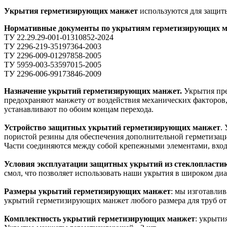
Укрытия герметизирующих манжет
используются для защи
Нормативные документы по укрытиям герметизирующих м
ТУ 22.29.29-001-01310852-2024
ТУ 2296-219-35197364-2003
ТУ 2296-009-01297858-2005
ТУ 5959-003-53597015-2005
ТУ 2296-006-99173846-2009
Назначение укрытий герметизирующих манжет.
Укрытия пре
предохраняют манжету от воздействия механических факторов,
устанавливают по обоим концам перехода.
Устройство защитных укрытий герметизирующих манжет
.
пористой резины для обеспечения дополнительной герметизаци
Части соединяются между собой крепежными элементами, вход
Условия эксплуатации защитных укрытий из стеклопласти
смол, что позволяет использовать наши укрытия в широком диа
Размеры укрытий герметизирующих манжет
: мы изготавли
укрытий герметизирующих манжет любого размера для труб от
Комплектность укрытий герметизирующих манжет
: укрыти