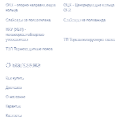
ОНК - опорно направляющие
ОЦК - Центрирующие кольца
кольца
ОНК
Спейсеры из полиэтилена
Спейсеры из полиамида
ПКУ (УБП) -
полимерконтейнерные
утяжелители
ТП Термоизолирующие пояса
ТЗП Термозащитные пояса
О магазине
Как купить
Доставка
О магазине
Гарантия
Контакты