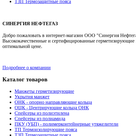
ТЗП Термозащитные пояса
СИНЕРГИЯ НЕФТЕГАЗ
Добро пожаловать в интернет-магазин ООО "Синергия Нефтегаз
Высококачественные и сертифицированные герметизирующие ма
оптимальной цене.
Подробнее о компании
Каталог товаров
Манжеты герметизирующие
Укрытия манжет
ОНК - опорно направляющие кольца
ОЦК - Центрирующие кольца ОНК
Спейсеры из полиэтилена
Спейсеры из полиамида
ПКУ (УБП) - полимерконтейнерные утяжелители
ТП Термоизолирующие пояса
ТЗП Термозащитные пояса