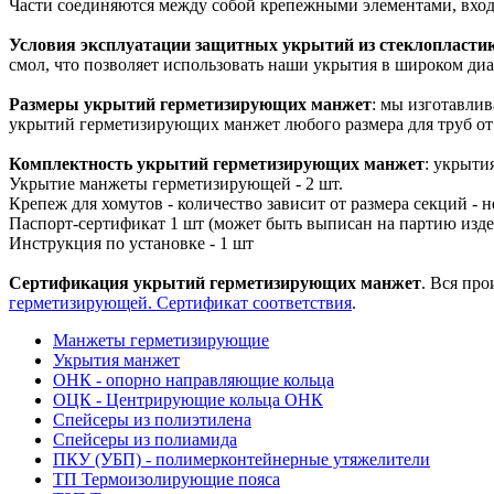
Части соединяются между собой крепежными элементами, вход
Условия эксплуатации защитных укрытий из стеклопласти
смол, что позволяет использовать наши укрытия в широком диа
Размеры укрытий герметизирующих манжет
: мы изготавли
укрытий герметизирующих манжет любого размера для труб от
Комплектность укрытий герметизирующих манжет
: укрыти
Укрытие манжеты герметизирующей - 2 шт.
Крепеж для хомутов - количество зависит от размера секций - 
Паспорт-сертификат 1 шт (может быть выписан на партию изд
Инструкция по установке - 1 шт
Сертификация укрытий герметизирующих манжет
. Вся пр
герметизирующей. Сертификат соответствия
.
Манжеты герметизирующие
Укрытия манжет
ОНК - опорно направляющие кольца
ОЦК - Центрирующие кольца ОНК
Спейсеры из полиэтилена
Спейсеры из полиамида
ПКУ (УБП) - полимерконтейнерные утяжелители
ТП Термоизолирующие пояса